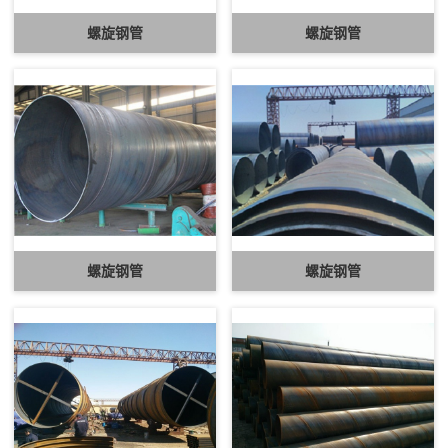
螺旋钢管
螺旋钢管
螺旋钢管
螺旋钢管