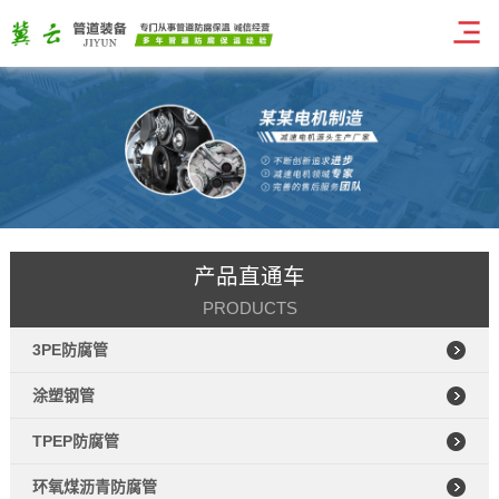
产品直通车
PRODUCTS
3PE防腐管
涂塑钢管
TPEP防腐管
环氧煤沥青防腐管