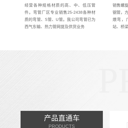
经营各种规格材质的高、中、低压管
销售螺旋
件。弯管厂区专业销售25-2438各种材
钢管，
质的弯管、S管、U管。我公司弯管已为
煨弯，
西气东输、热力管网提及供货业务
站、桥
P
产品直通车
PRODUCTS