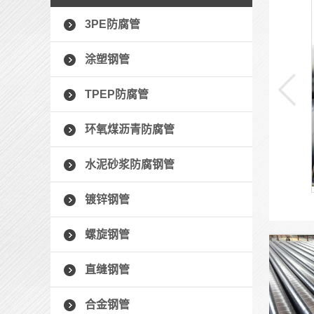
廊坊3PE防腐管
3PE防腐管
三层防腐结构组成包括： 熔结环氧粉末底层、聚合
涂塑钢管
物胶粘剂中间层和聚乙烯面层，其中环氧粉末底层的作用是
形成连续的涂膜，与钢管表面粘结、固化而提供良好的附着
TPEP防腐管
力，并具有很好的耐化学品性和抗阴极...
环氧煤沥青防腐管
+ 了解详情 +
水泥砂浆防腐钢管
镀锌钢管
螺旋钢管
直缝钢管
合金钢管