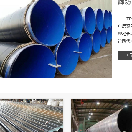
廊坊
TPE
单层聚
埋地长
第四代
+ 