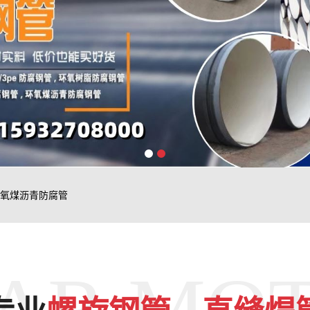
氧煤沥青防腐管
AR MO