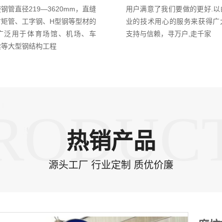
钢管直径219—3620mm，直缝
用户满意了我们要做的更好.以
方矩管、工字钢、H型钢等型材的
业的技术用心的服务来获得广
广泛用于体育场馆、机场、车
支持与信赖，寻万户,走千家
梁等大型钢结构工程
RODUC
热销产品
源头工厂 行业定制 质优价廉