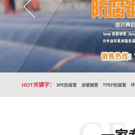
HOT关键字：
3PE防腐管
涂塑钢管
TPEP防腐管
环
GE