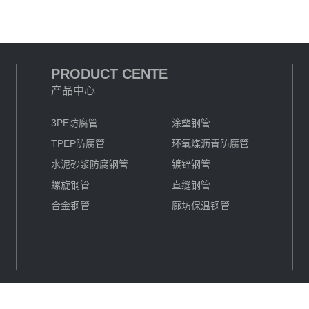
PRODUCT CENTE
产品中心
3PE防腐管
涂塑钢管
TPEP防腐管
环氧煤沥青防腐管
水泥砂浆防腐钢管
镀锌钢管
螺旋钢管
直缝钢管
合金钢管
廊坊保温钢管
019-2022 沧州冀云管道装备有限公司 备案号：
冀ICP备19014977号-2
冀