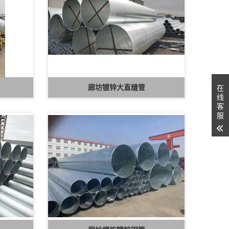
廊坊镀锌大直缝管
在
线
客
服