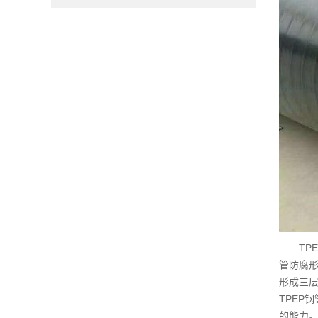
TPE
管防腐
形成三
TPEP
的能力。