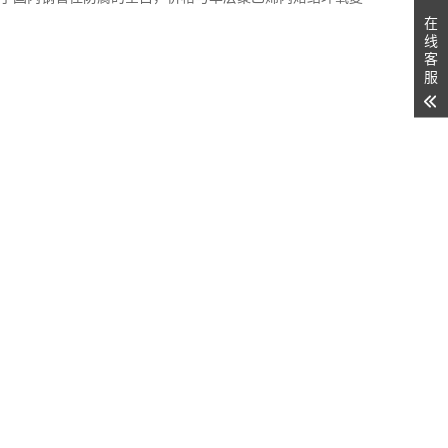
在
线
客
服