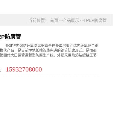
当前位置：
首页
产品展示
TPEP防腐管
>>
>>
EP防腐管
管——外3PE内熔结环氧防腐钢管是在外单层聚乙烯内环氧复合钢
换代产品，是目前埋地长输管线先进的钢管防腐形式。是恒都
第四代大口径管道新型防腐生产线，外壁采用热熔结缠绕工艺
15932708000
：