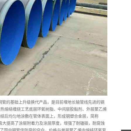
钢管的基础上升级换代产品，是目前埋地长输管线先进的钢
用热熔结缠绕工艺底层环氧树脂、中间层胶黏剂、外层聚乙烯
熔结后均匀地涂敷在管体表面上，形成钢塑合金层，简称
）。极大提高了涂层附着力及涂层厚度，增强了耐磕碰，耐腐蚀
管填补了国内钢管佳防腐的空白，价格与单层聚乙烯内熔结环氧复