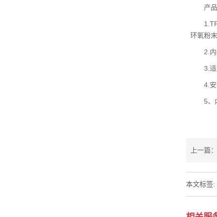
产品
1.TP
环氧粉末
2.内壁
3.适
4.安
5、内
上一篇：
本文标签:
相关服