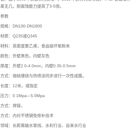
差无几，耐腐蚀能力提高了3-5倍。
参数
：DN100-DN1800
：Q235或Q345
料：高密度聚乙烯，食品级环氧粉末
色：外壁黑色，内壁灰色
外壁2.0-4.0mm，内壁0.35-0.5mm
式：熔结缠绕与热喷涂同步进行一次性成膜。
度：12米，或指定
：0.1Mpa—5.0Mpa
式：焊接，
式：内衬不锈钢免修补技术
域：长距离输水管线、水利行业、自来水行业