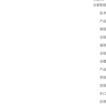
合钢管相
技术
产品规格
钢管材质
涂层材
通用颜
涂层厚度：
涂覆方
产品长
常规压力
连接方
补口方
应用领