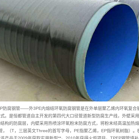
P防腐钢管——外3PE内熔结环氧防腐钢管是在外单层聚乙烯内环氧复合
形式。是恒都管道自主开发的第四代大口径管道新型防腐生产线，外壁采
层结构的防腐层，内壁采用热喷涂环氧粉末防腐方式，将粉末经高温加热
钢管，（T，三层英文Three的首写字母，PE指聚乙烯，EP指环氧树脂
该产品于2009年获取实用新型**。2010年获得火炬项目。TPEP钢