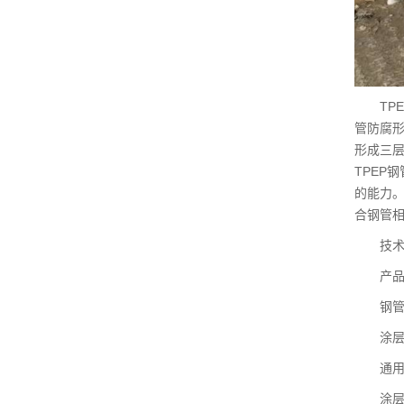
TPE
管防腐
形成三
TPEP
的能力。
合钢管相
技术
产品规格
钢管材质
涂层材
通用颜
涂层厚度：