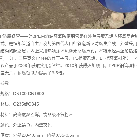
P防腐钢管——外3PE内熔结环氧防腐钢管是在外单层聚乙烯内环氧复合
形式。是恒都管道自主开发的第四代大口径管道新型防腐生产线，外壁采
层结构的防腐层，内壁采用热喷涂环氧粉末防腐方式，将粉末经高温加热
钢管，（T，三层英文Three的首写字母，PE指聚乙烯，EP指环氧树脂
该产品于2009年获取实用新型**。2010年获得火炬项目。TPEP钢
差无几，耐腐蚀能力提高了3-5倍。
参数
：DN100-DN1800
：Q235或Q345
料：高密度聚乙烯，食品级环氧粉末
色：外壁黑色，内壁灰色
外壁2.0-4.0mm，内壁0.35-0.5mm