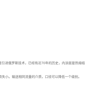
腐是引进俄罗斯技术，已经有近70年的历史，内涂层是热熔结
水头损失小。输送相同流量的介质，口径可以降低一个级别。