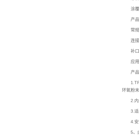
涂覆方
产品长
常规压力
连接方
补口方
应用领
产品
1.TP
环氧粉末
2.内壁
3.适
4.安
5、内