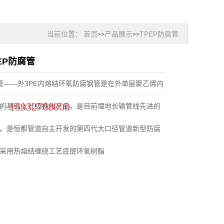
当前位置：
首页
产品展示
TPEP防腐管
>>
>>
EP防腐管
钢管——外3PE内熔结环氧防腐钢管是在外单层聚乙烯内
15932708000
的基础上升级换代产品，是目前埋地长输管线先进的
：
。是恒都管道自主开发的第四代大口径管道新型防腐
采用热熔结缠绕工艺底层环氧树脂