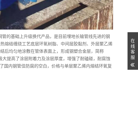
钢管的基础上升级换代产品，是目前埋地长输管线先进的钢
在
用热熔结缠绕工艺底层环氧树脂、中间层胶黏剂、外层聚乙烯
线
熔结后均匀地涂敷在管体表面上，形成钢塑合金层，简称
客
服
）。极大提高了涂层附着力及涂层厚度，增强了耐磕碰，耐腐蚀
管填补了国内钢管佳防腐的空白，价格与单层聚乙烯内熔结环氧复