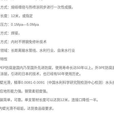
式：熔结缠绕与热喷涂同步进行一次性成膜。
度：12米，或指定
：0.1Mpa—5.0Mpa
式：焊接，
式：内衬不锈钢免修补技术
域：长距离输水管线、水利行业、自来水行业
特性
EP防腐是国内乃至国外先进防腐，使用寿命长达50年以上。外3PE防
涂层，引进的日本的技术，也已经有50年使用历史。
光滑，糙率0.0081-0.0091（中国水利科学研究院检测中心检测）
应地形能力强。钢管柔韧度强。
装简单，可靠。单支管材长度可以达到12米，连接口降低一半。
壁光滑不结垢，达到食品级要求。