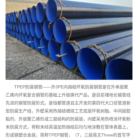
TPEP防腐钢管——外3PE内熔结环氧防腐钢管是在外单层聚
乙烯内环氧复合钢管的基础上升级换代产品，是目前埋地长输管线
先进的钢管防腐形式。是恒都管道自主开发的第四代大口径管道新
型防腐生产线，外壁采用热熔结缠绕工艺底层环氧树脂、中间层胶
黏剂、外层聚乙烯形成三层结构的防腐层，内壁采用热喷涂环氧粉
末防腐方式，将粉末经高温加热熔结后均匀地涂敷在管体表面上，
形成钢塑合金层，简称TPEP钢管，（T，三层英文Three的首写字