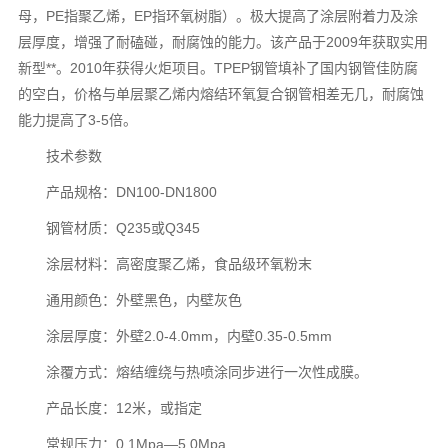
母，PE指聚乙烯，EP指环氧树脂）。极大提高了涂层附着力及涂
层厚度，增强了耐磕碰，耐腐蚀的能力。该产品于2009年获取实用
新型**。2010年获得火炬项目。TPEP钢管填补了国内钢管佳防腐
的空白，价格与单层聚乙烯内熔结环氧复合钢管相差无几，耐腐蚀
能力提高了3-5倍。
技术参数
产品规格：DN100-DN1800
钢管材质：Q235或Q345
涂层材料：高密度聚乙烯，食品级环氧粉末
通用颜色：外壁黑色，内壁灰色
涂层厚度：外壁2.0-4.0mm，内壁0.35-0.5mm
涂覆方式：熔结缠绕与热喷涂同步进行一次性成膜。
产品长度：12米，或指定
常规压力：0.1Mpa—5.0Mpa