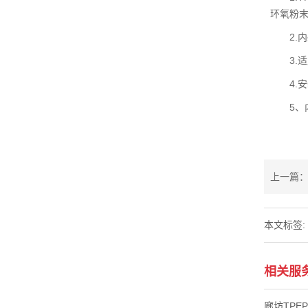
环氧粉末
2.内壁
3.适
4.安
5、内
上一篇：
本文标签:
相关服
廊坊TPE