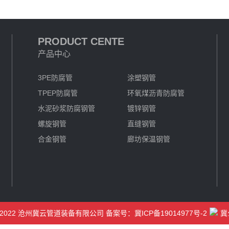
PRODUCT CENTE
产品中心
3PE防腐管
涂塑钢管
TPEP防腐管
环氧煤沥青防腐管
水泥砂浆防腐钢管
镀锌钢管
螺旋钢管
直缝钢管
合金钢管
廊坊保温钢管
019-2022 沧州冀云管道装备有限公司 备案号：
冀ICP备19014977号-2
冀