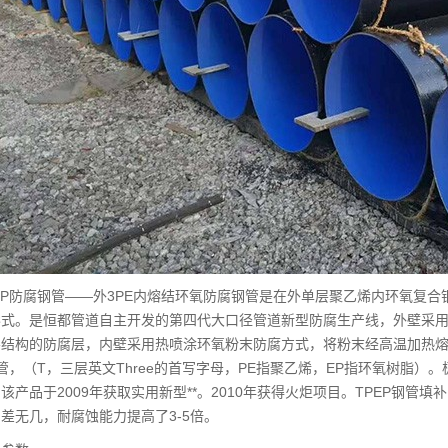
P防腐钢管——外3PE内熔结环氧防腐钢管是在外单层聚乙烯内环氧复合
形式。是恒都管道自主开发的第四代大口径管道新型防腐生产线，外壁采
层结构的防腐层，内壁采用热喷涂环氧粉末防腐方式，将粉末经高温加热
钢管，（T，三层英文Three的首写字母，PE指聚乙烯，EP指环氧树脂
该产品于2009年获取实用新型**。2010年获得火炬项目。TPEP钢
差无几，耐腐蚀能力提高了3-5倍。