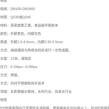
参数
：DN100-DN1800
：Q235或Q345
料：高密度聚乙烯，食品级环氧粉末
色：外壁黑色，内壁灰色
外壁2.0-4.0mm，内壁0.35-0.5mm
式：熔结缠绕与热喷涂同步进行一次性成膜。
度：12米，或指定
：0.1Mpa—5.0Mpa
式：焊接，
式：内衬不锈钢免修补技术
域：长距离输水管线、水利行业、自来水行业
特性
EP防腐是国内乃至国外先进防腐，使用寿命长达50年以上。外3PE防