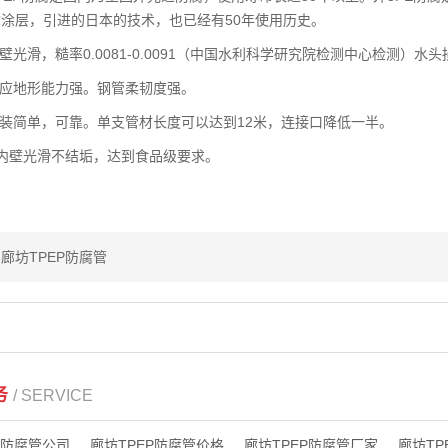
涂层，引进的日本的技术，也已经有50年使用历史。
光滑，糙率0.0081-0.0091（中国水利科学研究院检测中心检测）
应地形能力强。钢管柔韧度强。
装简单，可靠。单支管材长度可以达到12米，连接口降低一半。
壁光滑不结垢，达到食品级要求。
廊坊TPEP防腐管
务
/ SERVICE
P防腐管公司
廊坊TPEP防腐管价格
廊坊TPEP防腐管厂家
廊坊TP