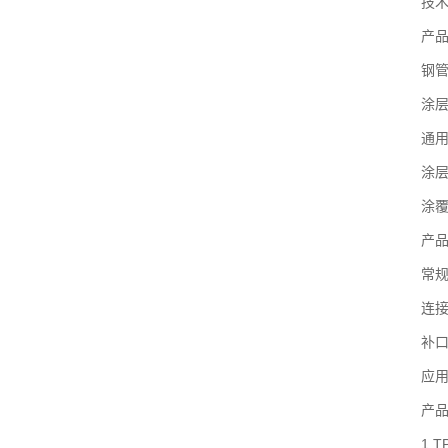
技术
产品规格
钢管材质
涂层材
通用颜
涂层厚度：
涂覆方
产品长
常规压力
连接方
补口方
应用领
产品
1.TP