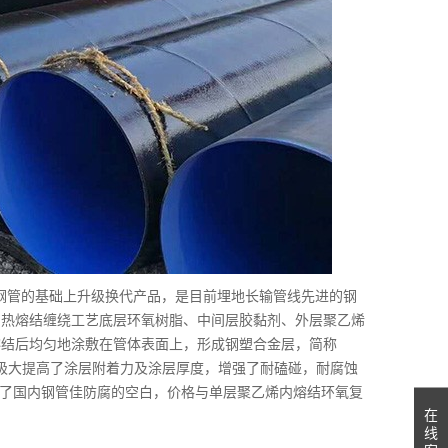
钢管的基础上升级换代产品，是目前埋地长输管线先进的钢
用热熔结缠绕工艺底层环氧树脂、中间层胶黏剂、外层聚乙烯
熔结后均匀地涂敷在管体表面上，形成钢塑合金层，简称
）。极大提高了涂层附着力及涂层厚度，增强了耐磕碰，耐腐蚀
管填补了国内钢管佳防腐的空白，价格与单层聚乙烯内熔结环氧复
在
线