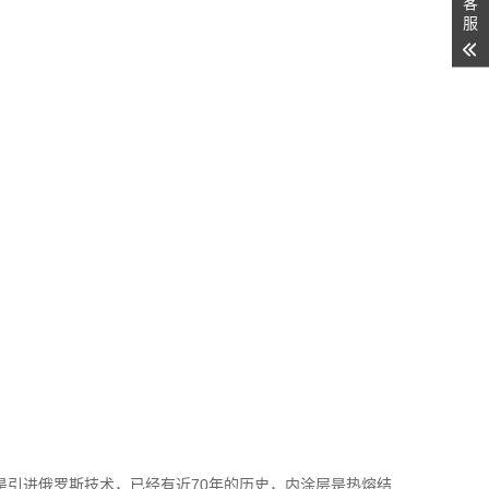
客
服
腐是引进俄罗斯技术，已经有近70年的历史，内涂层是热熔结