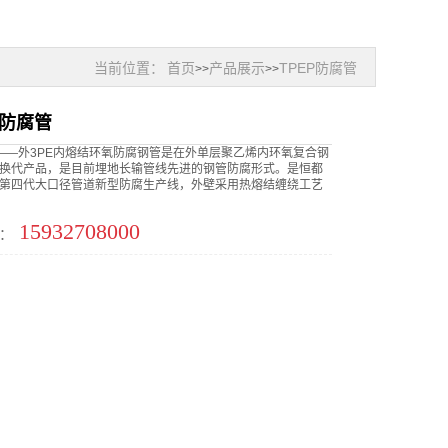
当前位置：
首页
产品展示
TPEP防腐管
>>
>>
P防腐管
管——外3PE内熔结环氧防腐钢管是在外单层聚乙烯内环氧复合钢
换代产品，是目前埋地长输管线先进的钢管防腐形式。是恒都
第四代大口径管道新型防腐生产线，外壁采用热熔结缠绕工艺
15932708000
：