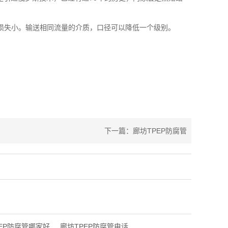
水头损失小。输送相同流量的介质，口径可以降低一个级别。
下一篇：廊坊TPEP防腐管
EP防腐管哪家好
廊坊TPEP防腐管电话