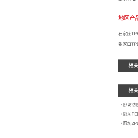
地区产
石家庄TP
张家口TP
相
相
廊坊防
廊坊P
廊坊2P