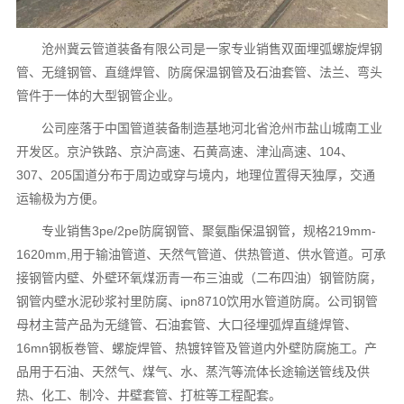
沧州冀云管道装备有限公司是一家专业销售双面埋弧螺旋焊钢
管、无缝钢管、直缝焊管、防腐保温钢管及石油套管、法兰、弯头
管件于一体的大型钢管企业。
公司座落于中国管道装备制造基地河北省沧州市盐山城南工业
开发区。京沪铁路、京沪高速、石黄高速、津汕高速、104、
307、205国道分布于周边或穿与境内，地理位置得天独厚，交通
运输极为方便。
专业销售3pe/2pe防腐钢管、聚氨酯保温钢管，规格219mm-
1620mm,用于输油管道、天然气管道、供热管道、供水管道。可承
接钢管内壁、外壁环氧煤沥青一布三油或（二布四油）钢管防腐，
钢管内壁水泥砂浆衬里防腐、ipn8710饮用水管道防腐。公司钢管
母材主营产品为无缝管、石油套管、大口径埋弧焊直缝焊管、
16mn钢板卷管、螺旋焊管、热镀锌管及管道内外壁防腐施工。产
品用于石油、天然气、煤气、水、蒸汽等流体长途输送管线及供
热、化工、制冷、井壁套管、打桩等工程配套。