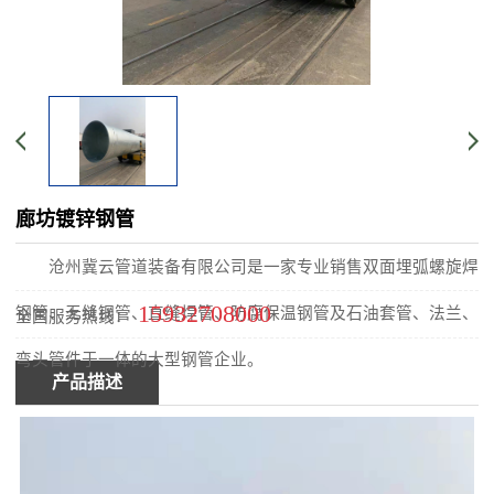
廊坊镀锌钢管
沧州冀云管道装备有限公司是一家专业销售双面埋弧螺旋焊
15932708000
钢管、无缝钢管、直缝焊管、防腐保温钢管及石油套管、法兰、
全国服务热线：
弯头管件于一体的大型钢管企业。
产品描述