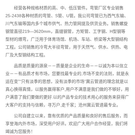
经营各种规格材质的高、中、低压管件。弯管厂区专业销售
25-2438各种材质的弯管、S管、U管。我公司弯管已为西气东输、
川气东输等国内多个城市供气、热力管网提及供货业务。销售螺旋
钢管直径219—3620mm，直缝钢管，方矩管、工字钢、H型钢等
型材的煨弯，广泛用于体育场馆、机场、车站、桥梁等大型钢结构
工程。公司销售的冷弯大半径弯管，用于天然气、供水、供热、电
厂及大型钢结构工程。
品质是质量的源泉－－质量是企业的生命－－以诚为本以信立
业－－有品质才有市场，您要找最专业的,市场不变的法则，就是永
运在变”“只有淡季的思想，没有淡季的市场”冀云管道的理念就是以
真心换得真情，以服务赢得客户,用户不满意是我们做的不够好，用
户满意了我们要做的更好.以的产品专业的技术用心的服务来获得广
大客户的支持与信赖，寻万户,走千家；沧州冀云管道最专业。
公司自建立以来，靠有优质的产品质量和良好的售后服务，而
享誉海内外市场，深受用户好评。欢迎广大用户合作经营，我们将
竭诚为您服务！